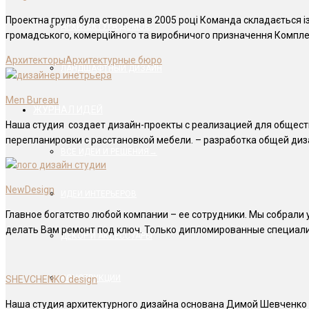
Проектна група була створена в 2005 році Команда складається і
АРХИТЕКТУРА ДОМОВ
громадського, комерційного та виробничого призначення Компле
Архитекторы
Архитектурные бюро
ЛАНДШАФТНЫЙ ДИЗАЙН
Men Bureau
ЖУРНАЛ ИДЕЙ
Наша студия создает дизайн-проекты с реализацией для общест
перепланировки с расстановкой мебели. – разработка общей диз
ВСЕ ИДЕИ И РЕШЕНИЯ→
NewDesign
ИДЕИ ИНТЕРЬЕРОВ
Главное богатство любой компании – ее сотрудники. Мы собрали 
делать Вам ремонт под ключ. Только дипломированные специали
ДЕКОР И АКСЕССУАРЫ
КОНСТРУКЦИИ
SHEVCHENKO design
Наша студия архитектурного дизайна основана Димой Шевченко в