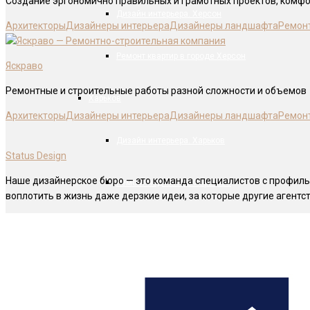
Создание эргономично правильных и грамотных проектов, комф
Дизайн интерьера. Херсон
Архитекторы
Дизайнеры интерьера
Дизайнеры ландшафта
Ремон
Ремонт квартир в городе Херсон
Яскраво
Ремонтные и строительные работы разной сложности и объемов
Харьков
Архитекторы
Дизайнеры интерьера
Дизайнеры ландшафта
Ремон
Дизайн интерьера. Харьков
Status Design
Наше дизайнерское бюро — это команда специалистов с профиль
Ремонт под ключ в Харькове
воплотить в жизнь даже дерзкие идеи, за которые другие агентст
Черновцы
Дизайн интерьера под ключ в Черновцах
Ремонт квартир в городе Черновцы