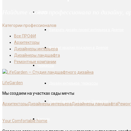
Найдите своего профессионала по дизайну, 
Днепр
Категории профессионалов
Заказать дизайн проект интерьера в Днепре
Все ПРОФИ
Архитекторы
Ремонт квартир под ключ в Днепре
Дизайнеры интерьера
Дизайнеры ландшафта
Ремонтные компании
Черкассы
LifeGarden
Дизайн интерьера. Черкассы
Мы создаем на участках сады мечты
Ремонт квартир в городе Черкассы
Архитекторы
Дизайнеры интерьера
Дизайнеры ландшафта
Ремон
Херсон
Your Comfortable home