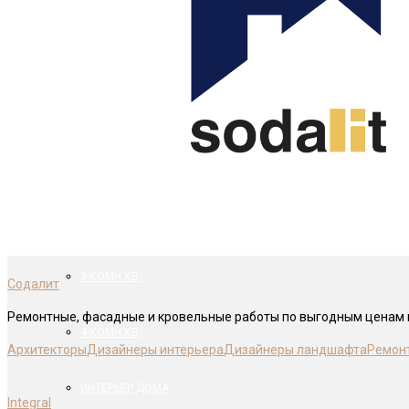
ФОТО ПРОЕКТОВ
ВСЕ ПРОЕКТЫ И СТИЛИ →
1-КОМН.КВ.
2-КОМН.КВ.
3-КОМН.КВ.
Содалит
Ремонтные, фасадные и кровельные работы по выгодным ценам в
4-КОМН.КВ.
Архитекторы
Дизайнеры интерьера
Дизайнеры ландшафта
Ремон
ИНТЕРЬЕР ДОМА
Integral