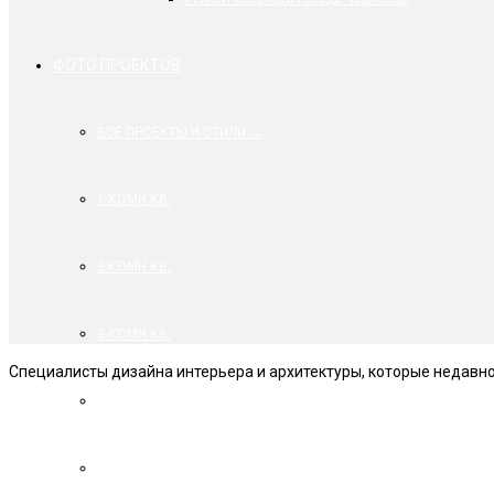
ФОТО ПРОЕКТОВ
ВСЕ ПРОЕКТЫ И СТИЛИ →
1-КОМН.КВ.
2-КОМН.КВ.
3-КОМН.КВ.
Специалисты дизайна интерьера и архитектуры, которые недавно
4-КОМН.КВ.
ИНТЕРЬЕР ДОМА