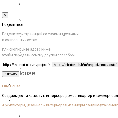
МАТЕРИАЛЫ
×
ПРЕДМЕТНЫЙ ДИЗАЙН
Поделиться
Поделитесь страницей со своими друзьями
РЕШЕНИЯ В ЭКСТЕРЬЕРЕ
в социальных сетях
Или скопируйте адрес ниже,
САД И РАСТЕНИЯ
чтобы передать ссылку другим способом:
https://interiori.club/ru/project/neoclassic/
СОВЕТЫ ПО РЕМОНТУ
Elite House
Закрыть
ЦЕНЫ
Elite House
Создаем уют и красоту в интерьере домов, квартир и коммерчес
МЫ
Архитекторы
Дизайнеры интерьера
Дизайнеры ландшафта
Ремон
INTERIORI.CLUB – это