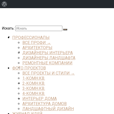
О
WordPress
INTERIORI.CLUB
Искать:
ПРОФЕССИОНАЛЫ
ПРОФЕССИОНАЛЫ
ВСЕ ПРОФИ →
АРХИТЕКТОРЫ
ВСЕ ПРОФИ →
ДИЗАЙНЕРЫ ИНТЕРЬЕРА
ДИЗАЙНЕРЫ ЛАНДШАФТА
РЕМОНТНЫЕ КОМПАНИИ
ФОТО ПРОЕКТОВ
АРХИТЕКТОРЫ
ВСЕ ПРОЕКТЫ И СТИЛИ →
1-КОМН.КВ.
2-КОМН.КВ.
ДИЗАЙНЕРЫ ИНТЕРЬЕРА
3-КОМН.КВ.
4-КОМН.КВ.
ИНТЕРЬЕР ДОМА
ДИЗАЙНЕРЫ ЛАНДШАФТА
АРХИТЕКТУРА ДОМОВ
ЛАНДШАФТНЫЙ ДИЗАЙН
ЖУРНАЛ ИДЕЙ