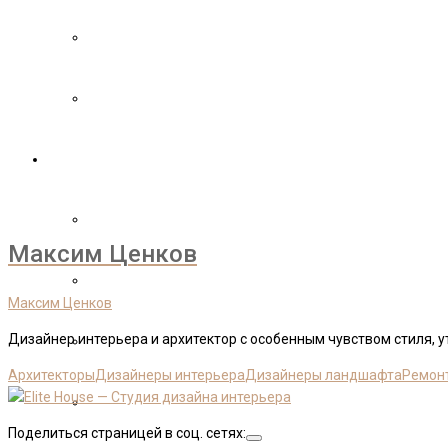
АРХИТЕКТУРА ДОМОВ
ЛАНДШАФТНЫЙ ДИЗАЙН
ЖУРНАЛ ИДЕЙ
ВСЕ ИДЕИ И РЕШЕНИЯ→
Максим Ценков
ИДЕИ ИНТЕРЬЕРОВ
Максим Ценков
Дизайнер интерьера и архитектор с особенным чувством стиля, 
ДЕКОР И АКСЕССУАРЫ
Архитекторы
Дизайнеры интерьера
Дизайнеры ландшафта
Ремон
КОНСТРУКЦИИ
Поделиться страницей в соц. сетях: