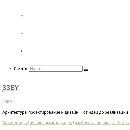
ДОБАВИТЬ ЭКСПЕРТА
ДОБАВИТЬ ПРОЕКТ
СВЯЗАТЬСЯ С НАМИ
Искать:
33BY
33BY
Архитектура, проектирование и дизайн — от идеи до реализации
Архитекторы
Дизайнеры интерьера
Дизайнеры ландшафта
Ремон