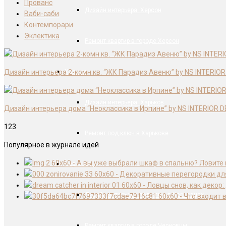
Прованс
Дизайн интерьера. Херсон
Ваби-саби
Контемпорари
Эклектика
Ремонт квартир в городе Херсон
Дизайн интерьера 2-комн.кв. “ЖК Парадиз Авеню” by NS INTERIOR
Харьков
Дизайн интерьера. Харьков
Дизайн интерьера дома “Неоклассика в Ирпине” by NS INTERIOR D
123
Ремонт под ключ в Харькове
Популярное в журнале идей
Черновцы
Дизайн интерьера под ключ в Черновцах
Ремонт квартир в городе Черновцы