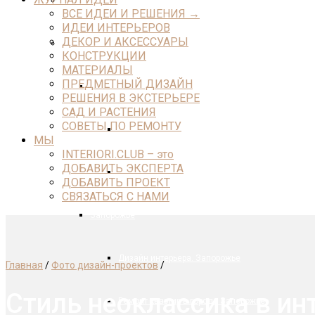
РЕМОНТНЫЕ КОМПАНИИ
ВСЕ ИДЕИ И РЕШЕНИЯ →
ИДЕИ ИНТЕРЬЕРОВ
ДЕКОР И АКСЕССУАРЫ
По городам
КОНСТРУКЦИИ
МАТЕРИАЛЫ
ПРЕДМЕТНЫЙ ДИЗАЙН
Винница
РЕШЕНИЯ В ЭКСТЕРЬЕРЕ
САД И РАСТЕНИЯ
СОВЕТЫ ПО РЕМОНТУ
Дизайн интерьера. Винница
МЫ
INTERIORI.CLUB – это
ДОБАВИТЬ ЭКСПЕРТА
Ремонт квартир в городе Винница
ДОБАВИТЬ ПРОЕКТ
СВЯЗАТЬСЯ С НАМИ
Запорожье
Дизайн интерьера. Запорожье
Главная
/
Фото дизайн-проектов
/
Стиль неоклассика в ин
Ремонт квартир в городе Запорожье