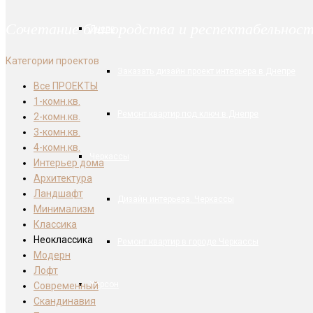
Сочетание благородства и респектабельнос
Днепр
Категории проектов
Заказать дизайн проект интерьера в Днепре
Все ПРОЕКТЫ
1-комн.кв.
Ремонт квартир под ключ в Днепре
2-комн.кв.
3-комн.кв.
4-комн.кв.
Черкассы
Интерьер дома
Архитектура
Ландшафт
Дизайн интерьера. Черкассы
Минимализм
Классика
Неоклассика
Ремонт квартир в городе Черкассы
Модерн
Лофт
Херсон
Современный
Скандинавия